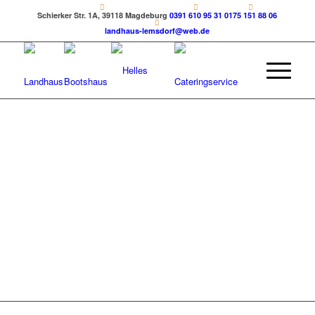
Schierker Str. 1A, 39118 Magdeburg
0391 610 95 31
0175 151 88 06
landhaus-lemsdorf@web.de
Für Ihren
außergewöhnlichen
Anlass
Helle´s
Gulaschkanone
Suchen Sie nach einer einzigartigen Catering-Lösung
für Ihre nächste Veranstaltung? Wir bietet Ihnen die
perfekte Möglichkeit, Ihre Gäste mit köstlichen
Gerichten aus unserer Gulaschkanone zu begeistern!